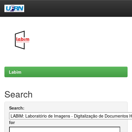
Skip
navigation
Labim
Search
Search:
for