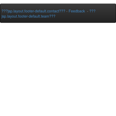
???jsp.layout.footer-default.contact???
-
Feedback
-
???
jsp.layout.footer-default.team???