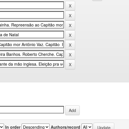
In order
Authors/record