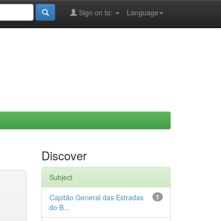
Sign on to:
Language
Discover
Subject
Capitão General das Estradas
1
do B...