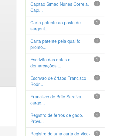
Capitão Simão Nunes Correia.
1
Capi...
Carta patente ao posto de
1
sargent...
Carta patente pela qual foi
1
promo...
Escrivão das datas e
1
demarcações ...
Escrivão de órfãos Francisco
1
Rodr...
Francisco de Brito Saraiva,
1
cargo...
Registro de ferros de gado.
1
Provi...
Registro de uma carta do Vice-
1