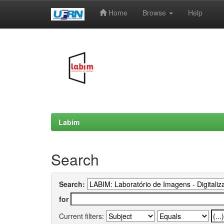
Home
Browse
Help
Skip
navigation
Labim
Search
Search:
for
Current filters: