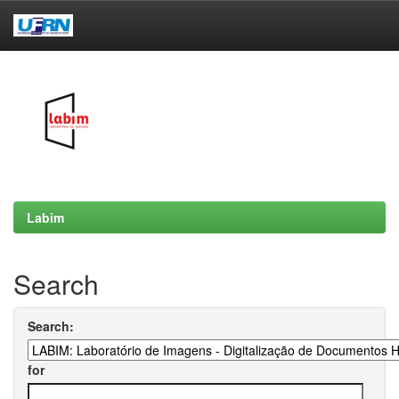
Skip
navigation
Labim
Search
Search:
for