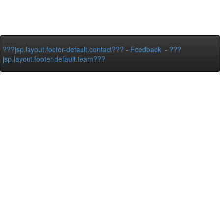
???jsp.layout.footer-default.contact???
-
Feedback
-
???
jsp.layout.footer-default.team???