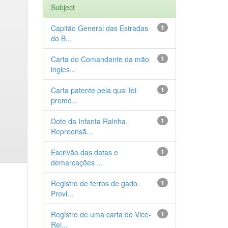
Subject
Capitão General das Estradas
1
do B...
Carta do Comandante da mão
1
ingles...
Carta patente pela qual foi
1
promo...
Dote da Infanta Rainha.
1
Repreensã...
Escrivão das datas e
1
demarcações ...
Registro de ferros de gado.
1
Provi...
Registro de uma carta do Vice-
1
Rei...