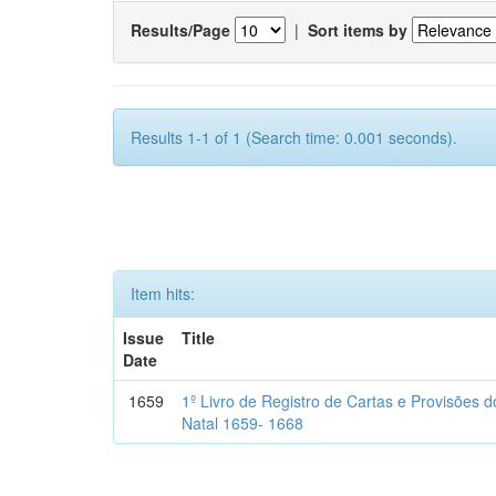
Results/Page
|
Sort items by
Results 1-1 of 1 (Search time: 0.001 seconds).
Item hits:
Issue
Title
Date
1659
1º Livro de Registro de Cartas e Provisões
Natal 1659- 1668