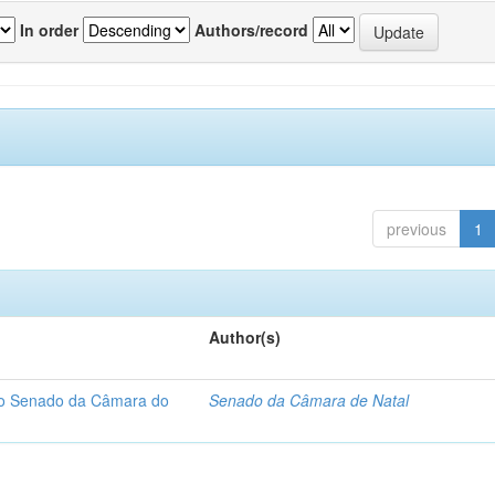
In order
Authors/record
previous
1
Author(s)
 do Senado da Câmara do
Senado da Câmara de Natal