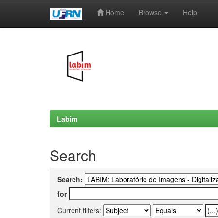
Home
Browse
Help
Skip
navigation
Labim
Search
Search:
for
Current filters: