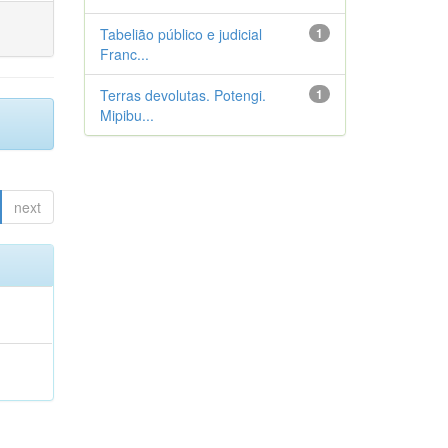
Tabelião público e judicial
1
Franc...
Terras devolutas. Potengi.
1
Mipibu...
next