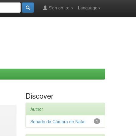
Sign on to:
Language
Discover
Author
Senado da Câmara de Natal
1