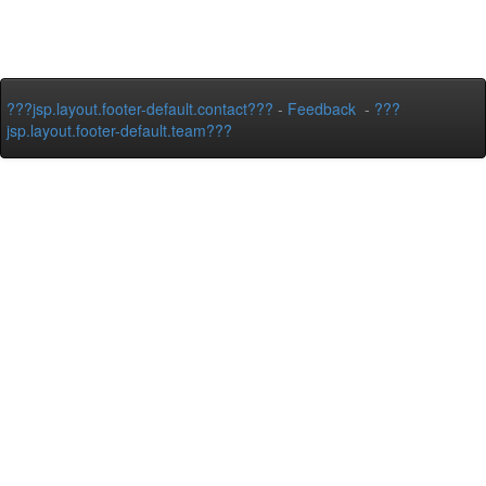
???jsp.layout.footer-default.contact???
-
Feedback
-
???
jsp.layout.footer-default.team???