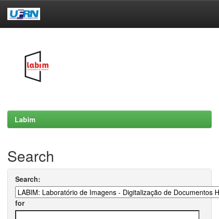
Skip
navigation
Labim
Search
Search:
for