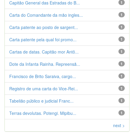
Capitão General das Estradas do B...
1
Carta do Comandante da mão ingles...
1
Carta patente ao posto de sargent...
1
Carta patente pela qual foi promo...
1
Cartas de datas. Capitão mor Antô...
1
Dote da Infanta Rainha. Repreensã...
1
Francisco de Brito Saraiva, cargo...
1
Registro de uma carta do Vice-Rei...
1
Tabelião público e judicial Franc...
1
Terras devolutas. Potengi. Mipibu...
1
next >