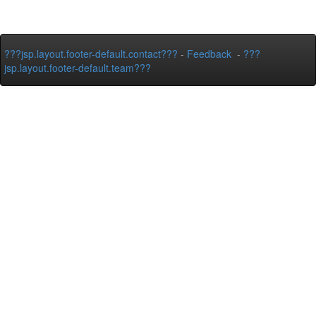
???jsp.layout.footer-default.contact???
-
Feedback
-
???
jsp.layout.footer-default.team???