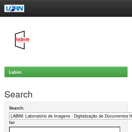
Skip
navigation
Labim
Search
Search:
for