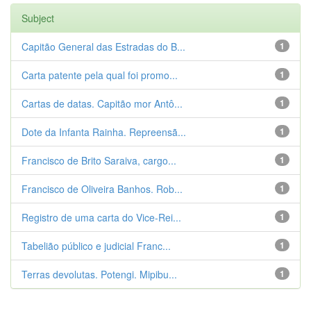
Subject
Capitão General das Estradas do B...
1
Carta patente pela qual foi promo...
1
Cartas de datas. Capitão mor Antô...
1
Dote da Infanta Rainha. Repreensã...
1
Francisco de Brito Saraiva, cargo...
1
Francisco de Oliveira Banhos. Rob...
1
Registro de uma carta do Vice-Rei...
1
Tabelião público e judicial Franc...
1
Terras devolutas. Potengi. Mipibu...
1