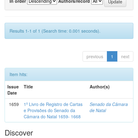
In order
Authors/record
Results 1-1 of 1 (Search time: 0.001 seconds).
previous
1
next
Item hits:
Issue
Title
Author(s)
Date
1659
1º Livro de Registro de Cartas
Senado da Câmara
e Provisões do Senado da
de Natal
Câmara do Natal 1659- 1668
Discover