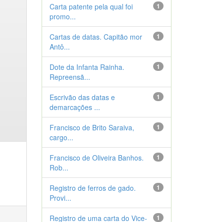
Carta patente pela qual foi
1
promo...
Cartas de datas. Capitão mor
1
Antô...
Dote da Infanta Rainha.
1
Repreensã...
Escrivão das datas e
1
demarcações ...
Francisco de Brito Saraiva,
1
cargo...
Francisco de Oliveira Banhos.
1
Rob...
Registro de ferros de gado.
1
Provi...
Registro de uma carta do Vice-
1