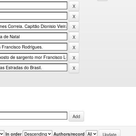
In order
Authors/record