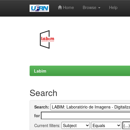
Home
Browse
Help
Skip
navigation
Labim
Search
Search:
for
Current filters: