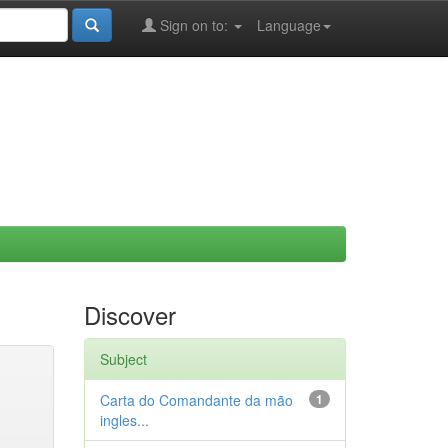
Sign on to:
Language
Discover
Subject
Carta do Comandante da mão
1
ingles...