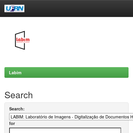
Skip
navigation
Labim
Search
Search:
for