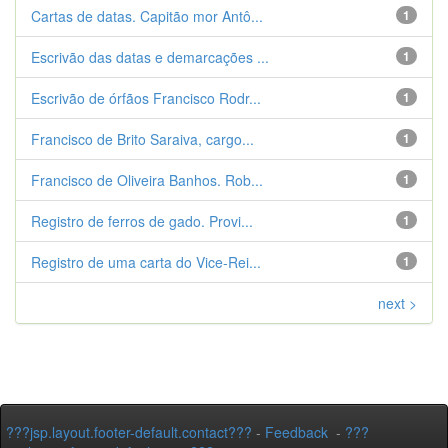
Cartas de datas. Capitão mor Antô...
1
Escrivão das datas e demarcações ...
1
Escrivão de órfãos Francisco Rodr...
1
Francisco de Brito Saraiva, cargo...
1
Francisco de Oliveira Banhos. Rob...
1
Registro de ferros de gado. Provi...
1
Registro de uma carta do Vice-Rei...
1
next >
???jsp.layout.footer-default.contact???
-
Feedback
-
???