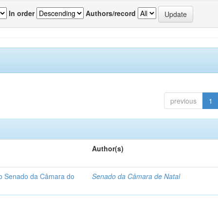
In order
Authors/record
previous
1
Author(s)
 do Senado da Câmara do
Senado da Câmara de Natal