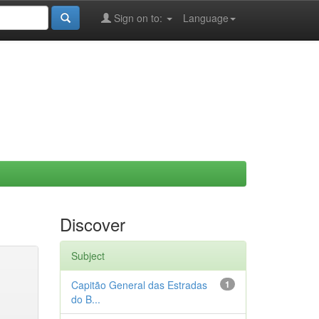
Sign on to:
Language
Discover
Subject
Capitão General das Estradas
1
do B...