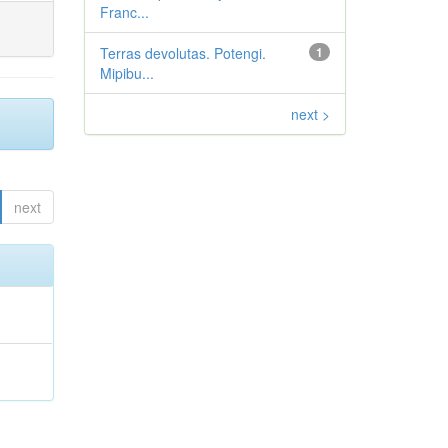
Franc...
Terras devolutas. Potengi.
1
Mipibu...
next >
next