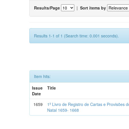
Results/Page
|
Sort items by
Results 1-1 of 1 (Search time: 0.001 seconds).
Item hits:
Issue
Title
Date
1659
1º Livro de Registro de Cartas e Provisões
Natal 1659- 1668