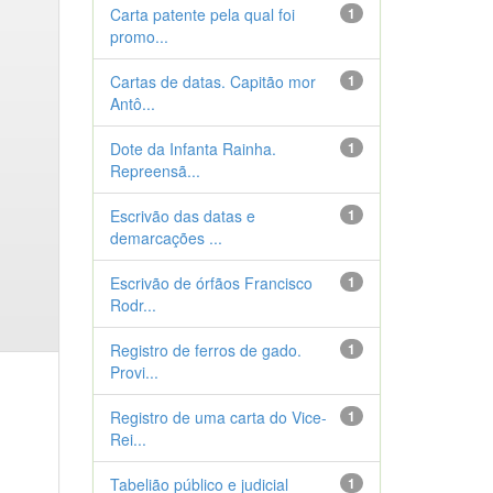
Carta patente pela qual foi
1
promo...
Cartas de datas. Capitão mor
1
Antô...
Dote da Infanta Rainha.
1
Repreensã...
Escrivão das datas e
1
demarcações ...
Escrivão de órfãos Francisco
1
Rodr...
Registro de ferros de gado.
1
Provi...
Registro de uma carta do Vice-
1
Rei...
Tabelião público e judicial
1