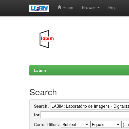
Home
Browse
Help
Skip
navigation
Labim
Search
Search:
for
Current filters: