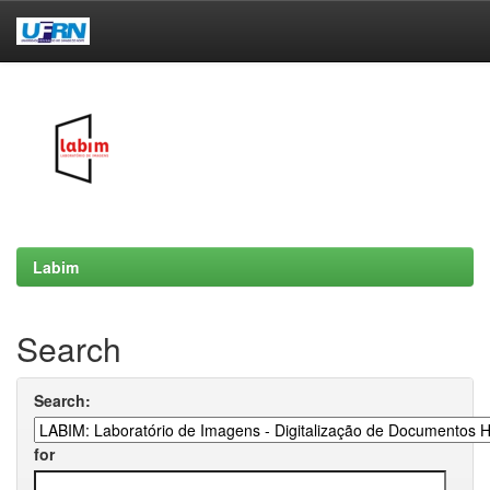
Skip
navigation
Labim
Search
Search:
for