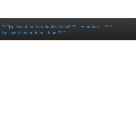
???jsp.layout.footer-default.contact???
-
Feedback
-
???
jsp.layout.footer-default.team???