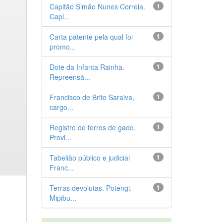
Capitão Simão Nunes Correia.
1
Capi...
Carta patente pela qual foi
1
promo...
Dote da Infanta Rainha.
1
Repreensã...
Francisco de Brito Saraiva,
1
cargo...
Registro de ferros de gado.
1
Provi...
Tabelião público e judicial
1
Franc...
Terras devolutas. Potengi.
1
Mipibu...