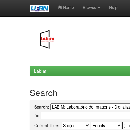
Home
Browse
Help
Skip
navigation
Labim
Search
Search:
for
Current filters: