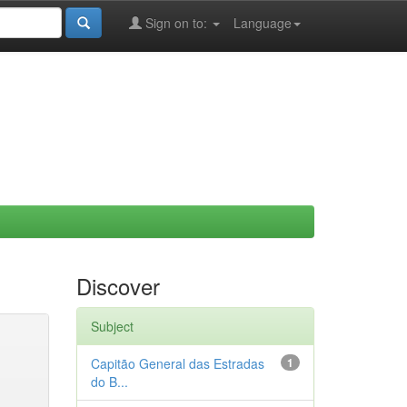
Sign on to:
Language
Discover
Subject
Capitão General das Estradas
1
do B...