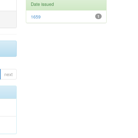
Date issued
1659
1
next