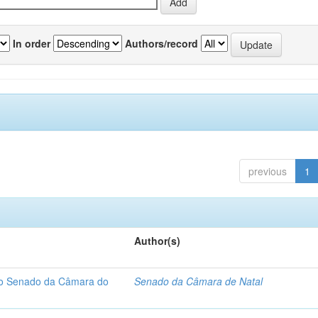
In order
Authors/record
previous
1
Author(s)
 do Senado da Câmara do
Senado da Câmara de Natal