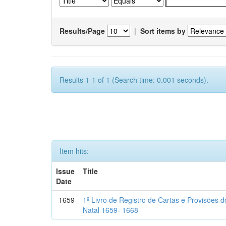
Results/Page
|
Sort items by
Results 1-1 of 1 (Search time: 0.001 seconds).
Item hits:
Issue
Title
Date
1659
1º Livro de Registro de Cartas e Provisões
Natal 1659- 1668