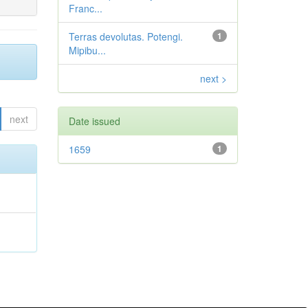
Franc...
Terras devolutas. Potengi.
1
Mipibu...
next >
next
Date issued
1659
1