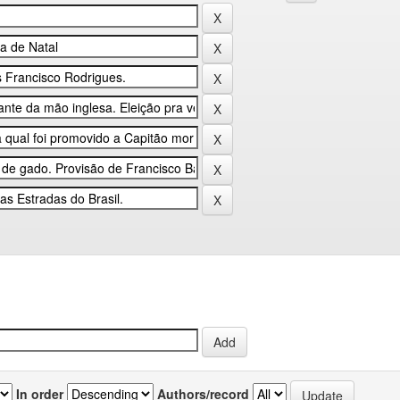
In order
Authors/record