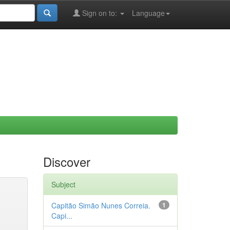
Sign on to:
Language
Discover
Subject
Capitão Simão Nunes Correia.
1
Capi...