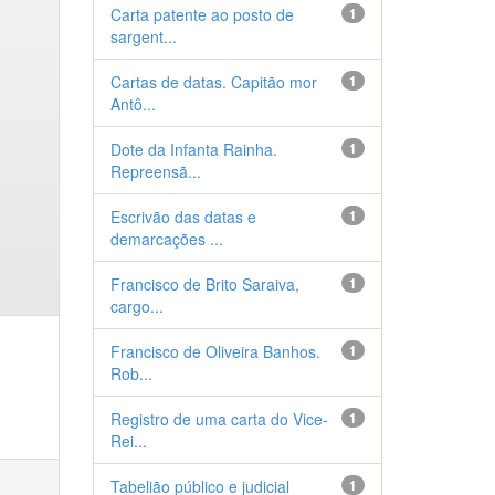
Carta patente ao posto de
1
sargent...
Cartas de datas. Capitão mor
1
Antô...
Dote da Infanta Rainha.
1
Repreensã...
Escrivão das datas e
1
demarcações ...
Francisco de Brito Saraiva,
1
cargo...
Francisco de Oliveira Banhos.
1
Rob...
Registro de uma carta do Vice-
1
Rei...
Tabelião público e judicial
1