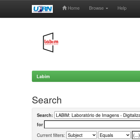
Home
Browse
Help
Skip
navigation
Labim
Search
Search:
for
Current filters: