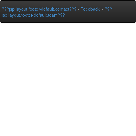
???jsp.layout.footer-default.contact???
-
Feedback
-
???
jsp.layout.footer-default.team???