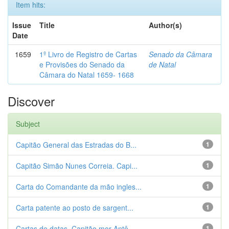
Item hits:
Issue
Title
Author(s)
Date
1659
1º Livro de Registro de Cartas
Senado da Câmara
e Provisões do Senado da
de Natal
Câmara do Natal 1659- 1668
Discover
Subject
Capitão General das Estradas do B...
1
Capitão Simão Nunes Correia. Capi...
1
Carta do Comandante da mão ingles...
1
Carta patente ao posto de sargent...
1
Cartas de datas. Capitão mor Antô...
1