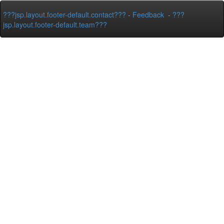
???jsp.layout.footer-default.contact???
-
Feedback
-
???
jsp.layout.footer-default.team???