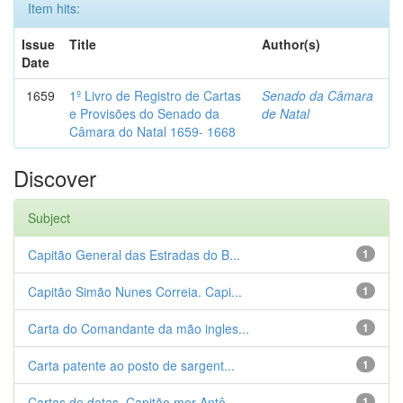
Item hits:
Issue
Title
Author(s)
Date
1659
1º Livro de Registro de Cartas
Senado da Câmara
e Provisões do Senado da
de Natal
Câmara do Natal 1659- 1668
Discover
Subject
Capitão General das Estradas do B...
1
Capitão Simão Nunes Correia. Capi...
1
Carta do Comandante da mão ingles...
1
Carta patente ao posto de sargent...
1
Cartas de datas. Capitão mor Antô...
1