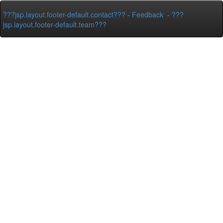
???jsp.layout.footer-default.contact???
-
Feedback
-
???
jsp.layout.footer-default.team???