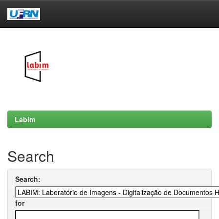
Skip
navigation
Labim
Search
Search:
for