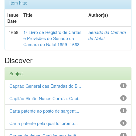
Item hits:
Issue
Title
Author(s)
Date
1659
1º Livro de Registro de Cartas
Senado da Câmara
e Provisões do Senado da
de Natal
Câmara do Natal 1659- 1668
Discover
Subject
Capitão General das Estradas do B...
1
Capitão Simão Nunes Correia. Capi...
1
Carta patente ao posto de sargent...
1
Carta patente pela qual foi promo...
1
Cartas de datas. Capitão mor Antô...
1