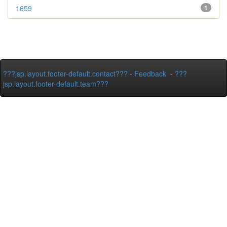
1659
1
???jsp.layout.footer-default.contact???
-
Feedback
-
???
jsp.layout.footer-default.team???