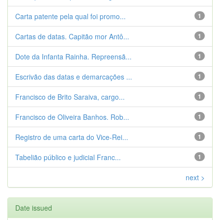
Carta patente pela qual foi promo...
1
Cartas de datas. Capitão mor Antô...
1
Dote da Infanta Rainha. Repreensã...
1
Escrivão das datas e demarcações ...
1
Francisco de Brito Saraiva, cargo...
1
Francisco de Oliveira Banhos. Rob...
1
Registro de uma carta do Vice-Rei...
1
Tabelião público e judicial Franc...
1
next >
Date issued