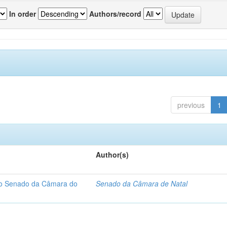
In order
Authors/record
previous
1
Author(s)
 do Senado da Câmara do
Senado da Câmara de Natal