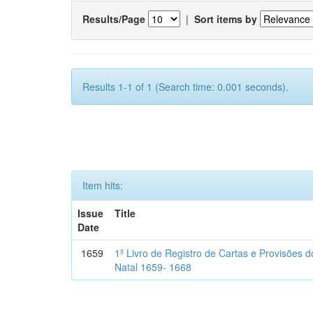
Results/Page
|
Sort items by
Results 1-1 of 1 (Search time: 0.001 seconds).
Item hits:
Issue
Title
Date
1659
1º Livro de Registro de Cartas e Provisões
Natal 1659- 1668