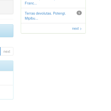
Franc...
Terras devolutas. Potengi.
1
Mipibu...
next >
next