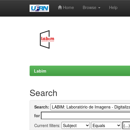
Home
Browse
Help
Skip
navigation
Labim
Search
Search:
for
Current filters: