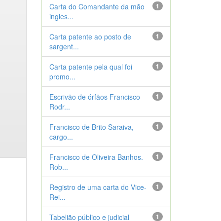
Carta do Comandante da mão
1
ingles...
Carta patente ao posto de
1
sargent...
Carta patente pela qual foi
1
promo...
Escrivão de órfãos Francisco
1
Rodr...
Francisco de Brito Saraiva,
1
cargo...
Francisco de Oliveira Banhos.
1
Rob...
Registro de uma carta do Vice-
1
Rei...
Tabelião público e judicial
1