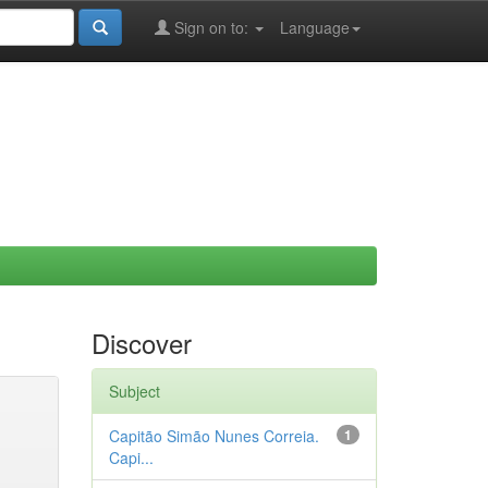
Sign on to:
Language
Discover
Subject
Capitão Simão Nunes Correia.
1
Capi...