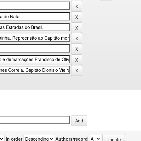
In order
Authors/record