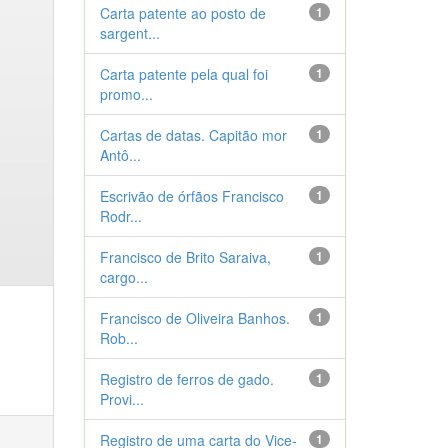
Carta patente ao posto de
1
sargent...
Carta patente pela qual foi
1
promo...
Cartas de datas. Capitão mor
1
Antô...
Escrivão de órfãos Francisco
1
Rodr...
Francisco de Brito Saraiva,
1
cargo...
Francisco de Oliveira Banhos.
1
Rob...
Registro de ferros de gado.
1
Provi...
Registro de uma carta do Vice-
1