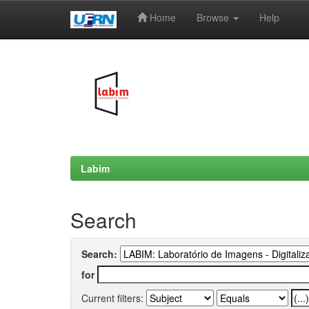
Home
Browse
Help
Skip
navigation
Labim
Search
Search:
for
Current filters: