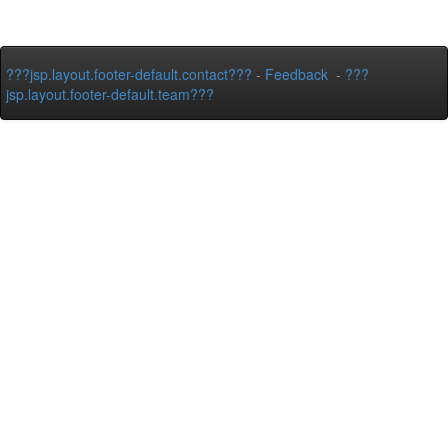
???jsp.layout.footer-default.contact???
-
Feedback
-
???
jsp.layout.footer-default.team???