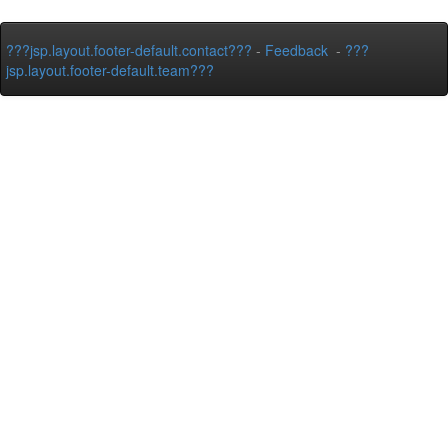
???jsp.layout.footer-default.contact???
-
Feedback
-
???
jsp.layout.footer-default.team???