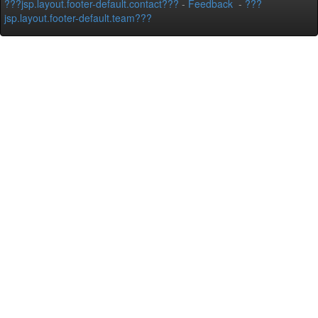
???jsp.layout.footer-default.contact???
-
Feedback
-
???
jsp.layout.footer-default.team???