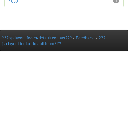
1659
1
???jsp.layout.footer-default.contact???
-
Feedback
-
???
jsp.layout.footer-default.team???