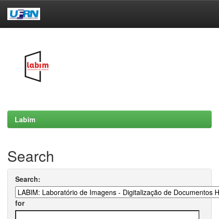
Skip
navigation
Labim
Search
Search:
for