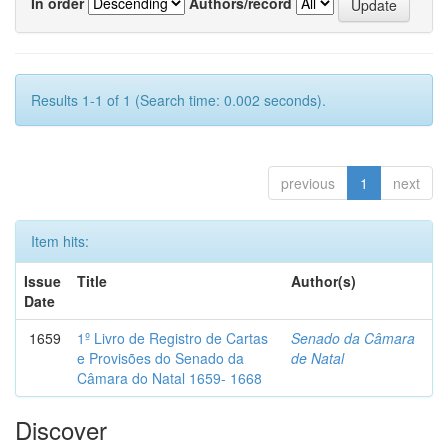
In order
Authors/record
Results 1-1 of 1 (Search time: 0.002 seconds).
previous
1
next
Item hits:
Issue
Title
Author(s)
Date
1659
1º Livro de Registro de Cartas
Senado da Câmara
e Provisões do Senado da
de Natal
Câmara do Natal 1659- 1668
Discover