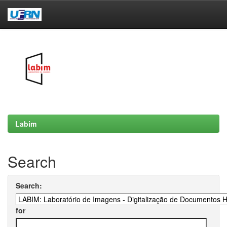
Skip
navigation
Labim
Search
Search:
for