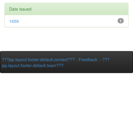
Date issued
1659
1
???jsp.layout.footer-default.contact???
-
Feedback
-
???
jsp.layout.footer-default.team???