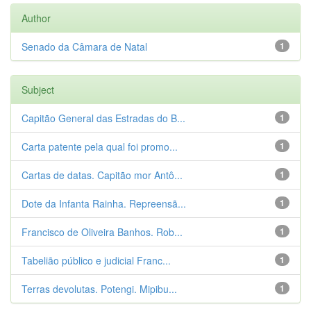
Author
Senado da Câmara de Natal
1
Subject
Capitão General das Estradas do B...
1
Carta patente pela qual foi promo...
1
Cartas de datas. Capitão mor Antô...
1
Dote da Infanta Rainha. Repreensã...
1
Francisco de Oliveira Banhos. Rob...
1
Tabelião público e judicial Franc...
1
Terras devolutas. Potengi. Mipibu...
1