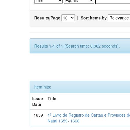
Results/Page
|
Sort items by
Results 1-1 of 1 (Search time: 0.002 seconds).
Item hits:
Issue
Title
Date
1659
1º Livro de Registro de Cartas e Provisões
Natal 1659- 1668