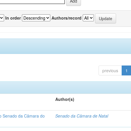
In order
Authors/record
previous
1
Author(s)
 do Senado da Câmara do
Senado da Câmara de Natal