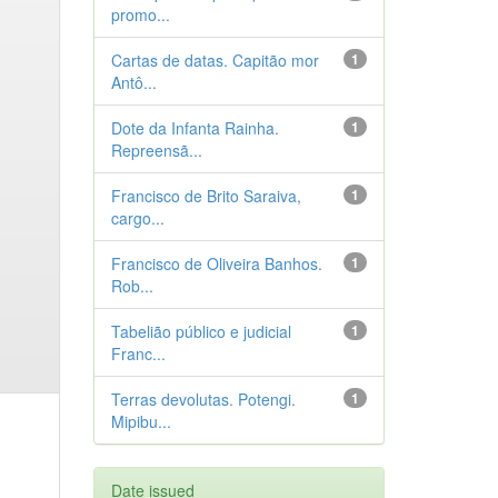
promo...
Cartas de datas. Capitão mor
1
Antô...
Dote da Infanta Rainha.
1
Repreensã...
Francisco de Brito Saraiva,
1
cargo...
Francisco de Oliveira Banhos.
1
Rob...
Tabelião público e judicial
1
Franc...
Terras devolutas. Potengi.
1
Mipibu...
Date issued