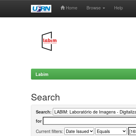
Home
Browse
Help
Skip
navigation
Labim
Search
Search:
for
Current filters: