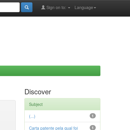
Sign on to:
Language
Discover
Subject
(...)
1
Carta patente pela qual foi
1