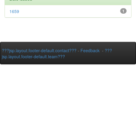
1659
1
???jsp.layout.footer-default.contact???
-
Feedback
-
???
jsp.layout.footer-default.team???