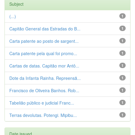
Subject
(...)
1
Capitão General das Estradas do B...
1
Carta patente ao posto de sargent...
1
Carta patente pela qual foi promo...
1
Cartas de datas. Capitão mor Antô...
1
Dote da Infanta Rainha. Repreensã...
1
Francisco de Oliveira Banhos. Rob...
1
Tabelião público e judicial Franc...
1
Terras devolutas. Potengi. Mipibu...
1
Date issued