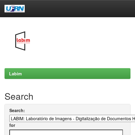
Skip
navigation
Labim
Search
Search:
for