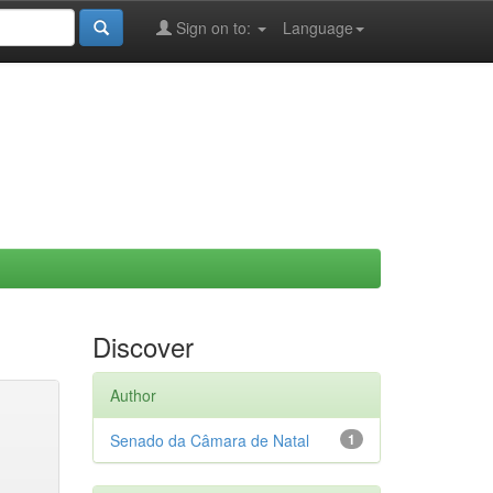
Sign on to:
Language
Discover
Author
Senado da Câmara de Natal
1