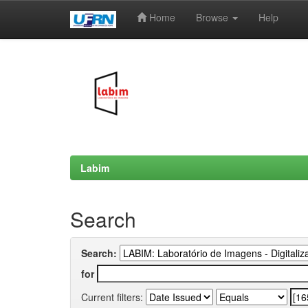
Home
Browse
Help
Skip
navigation
Labim
Search
Search:
for
Current filters: