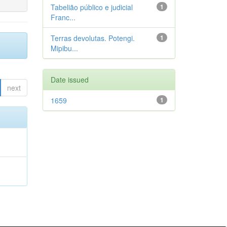
Tabelião público e judicial
1
Franc...
Terras devolutas. Potengi.
1
Mipibu...
Date issued
next
1659
1