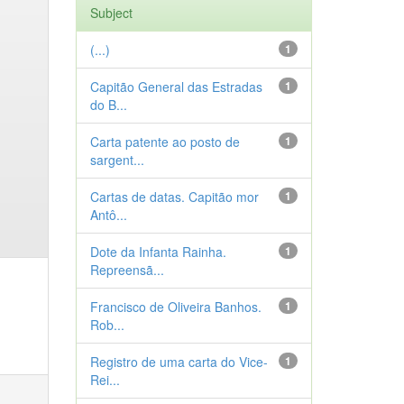
Subject
(...)
1
Capitão General das Estradas
1
do B...
Carta patente ao posto de
1
sargent...
Cartas de datas. Capitão mor
1
Antô...
Dote da Infanta Rainha.
1
Repreensã...
Francisco de Oliveira Banhos.
1
Rob...
Registro de uma carta do Vice-
1
Rei...