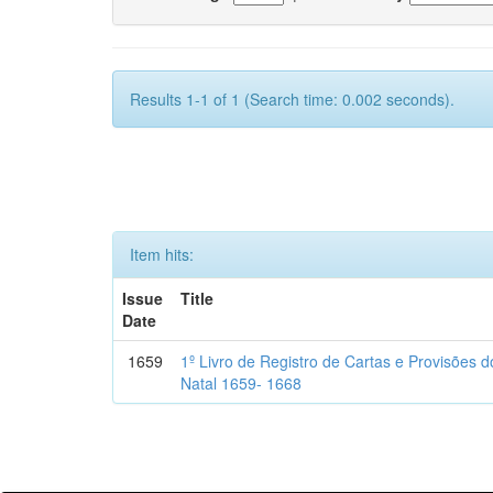
Results 1-1 of 1 (Search time: 0.002 seconds).
Item hits:
Issue
Title
Date
1659
1º Livro de Registro de Cartas e Provisões
Natal 1659- 1668