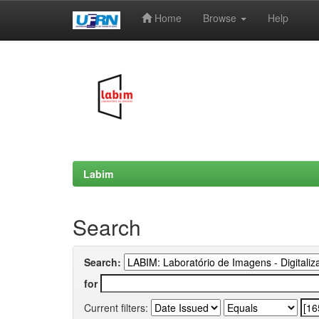
Home
Browse
Help
Skip
navigation
Labim
Search
Search:
for
Current filters: