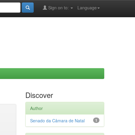
Sign on to:
Language
Discover
Author
Senado da Câmara de Natal
1