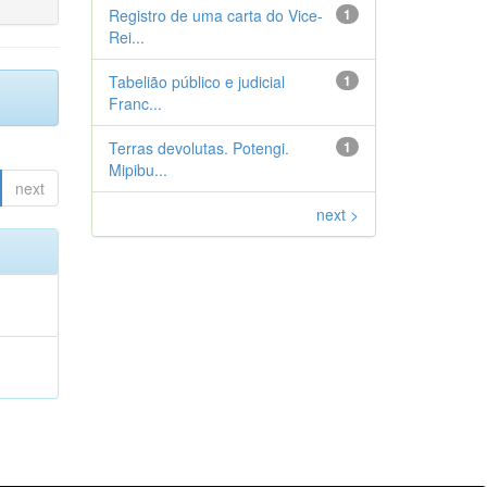
Registro de uma carta do Vice-
1
Rei...
Tabelião público e judicial
1
Franc...
Terras devolutas. Potengi.
1
Mipibu...
next
next >