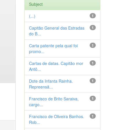
Subject
(...)
1
Capitão General das Estradas
1
do B...
Carta patente pela qual foi
1
promo...
Cartas de datas. Capitão mor
1
Antô...
Dote da Infanta Rainha.
1
Repreensã...
Francisco de Brito Saraiva,
1
cargo...
Francisco de Oliveira Banhos.
1
Rob...