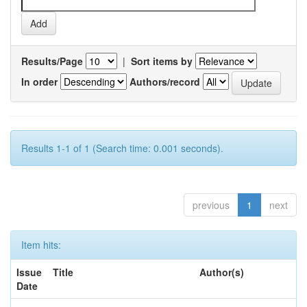
Results/Page
|
Sort items by
In order
Authors/record
Results 1-1 of 1 (Search time: 0.001 seconds).
previous
1
next
Item hits:
Issue
Title
Author(s)
Date