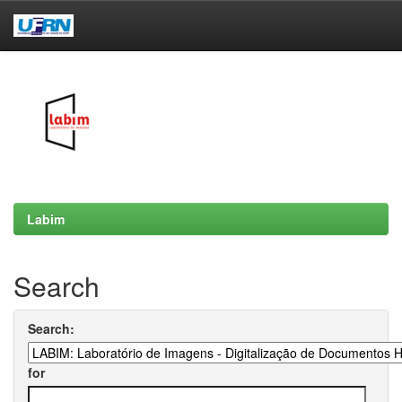
Skip
navigation
Labim
Search
Search:
for