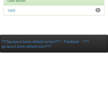
Date issued
1659
1
???jsp.layout.footer-default.contact???
-
Feedback
-
???
jsp.layout.footer-default.team???