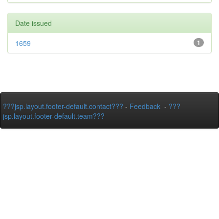
Date issued
1659
1
???jsp.layout.footer-default.contact???
-
Feedback
-
???
jsp.layout.footer-default.team???