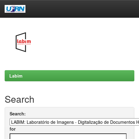
Skip
navigation
Labim
Search
Search:
for