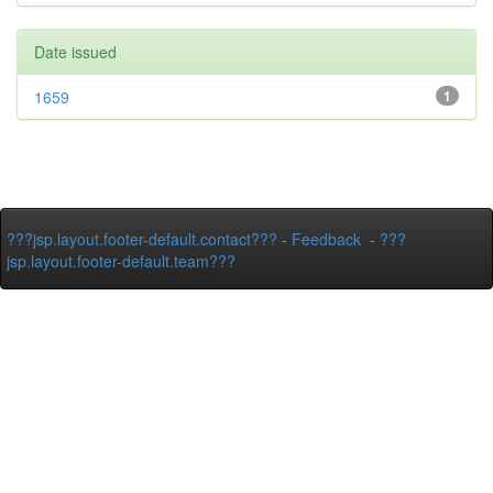
Date issued
1659
1
???jsp.layout.footer-default.contact???
-
Feedback
-
???
jsp.layout.footer-default.team???