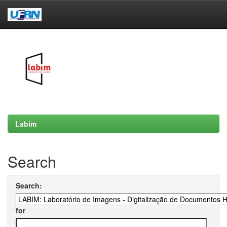
Skip
navigation
Labim
Search
Search:
for