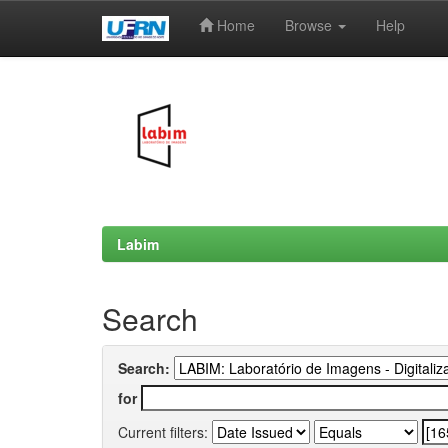
Home
Browse
Help
Skip
navigation
Labim
Search
Search:
for
Current filters: