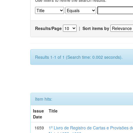
Use filters to refine the search results.
Results/Page
|
Sort items by
Results 1-1 of 1 (Search time: 0.002 seconds).
Item hits:
Issue
Title
Date
1659
1º Livro de Registro de Cartas e Provisões