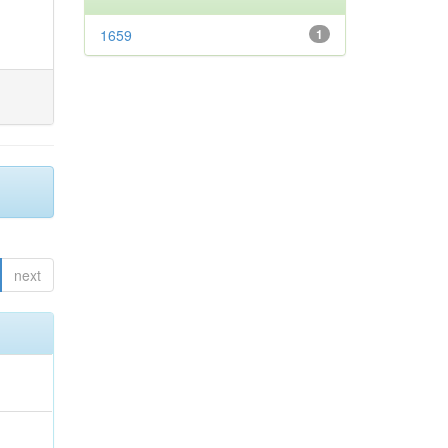
1659
1
next