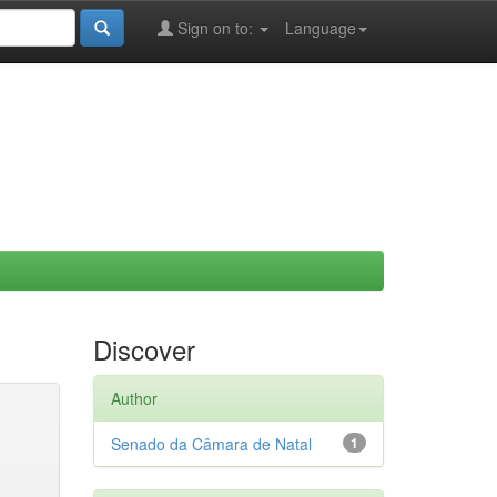
Sign on to:
Language
Discover
Author
Senado da Câmara de Natal
1