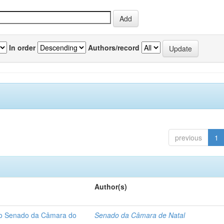
In order
Authors/record
previous
1
Author(s)
 do Senado da Câmara do
Senado da Câmara de Natal