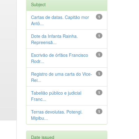
Subject
Cartas de datas. Capitão mor
1
Antô...
Dote da Infanta Rainha.
1
Repreensã...
Escrivão de órfãos Francisco
1
Rodr...
Registro de uma carta do Vice-
1
Rei...
Tabelião público e judicial
1
Franc...
Terras devolutas. Potengi.
1
Mipibu...
Date issued