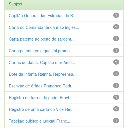
Subject
Capitão General das Estradas do B...
1
Carta do Comandante da mão ingles...
1
Carta patente ao posto de sargent...
1
Carta patente pela qual foi promo...
1
Cartas de datas. Capitão mor Antô...
1
Dote da Infanta Rainha. Repreensã...
1
Escrivão de órfãos Francisco Rodr...
1
Registro de ferros de gado. Provi...
1
Registro de uma carta do Vice-Rei...
1
Tabelião público e judicial Franc...
1