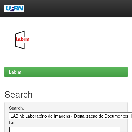
Skip
navigation
Labim
Search
Search:
for