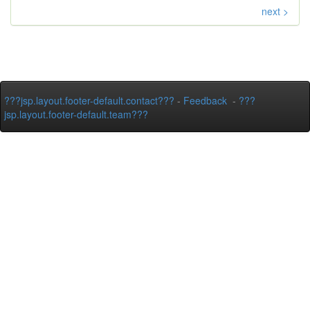
next >
???jsp.layout.footer-default.contact???
-
Feedback
-
???
jsp.layout.footer-default.team???