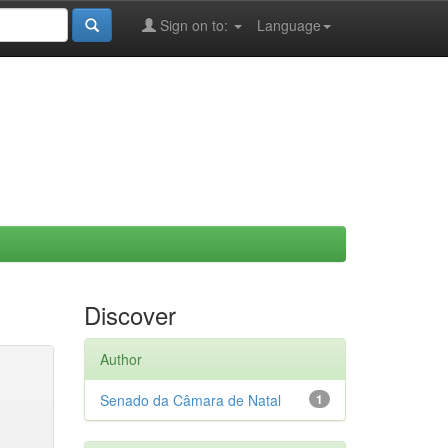
Sign on to:
Language
Discover
Author
Senado da Câmara de Natal
1