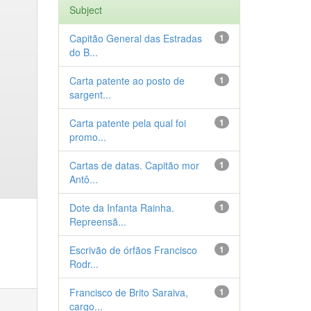
Subject
Capitão General das Estradas
1
do B...
Carta patente ao posto de
1
sargent...
Carta patente pela qual foi
1
promo...
Cartas de datas. Capitão mor
1
Antô...
Dote da Infanta Rainha.
1
Repreensã...
Escrivão de órfãos Francisco
1
Rodr...
Francisco de Brito Saraiva,
1
cargo...