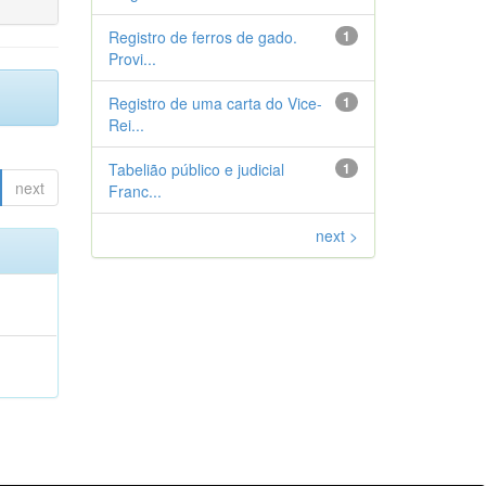
Registro de ferros de gado.
1
Provi...
Registro de uma carta do Vice-
1
Rei...
Tabelião público e judicial
1
next
Franc...
next >