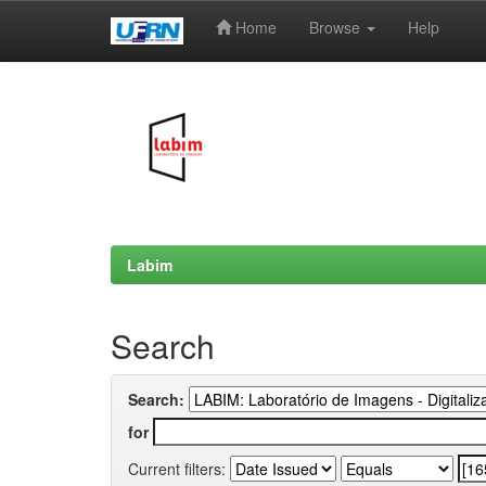
Home
Browse
Help
Skip
navigation
Labim
Search
Search:
for
Current filters: