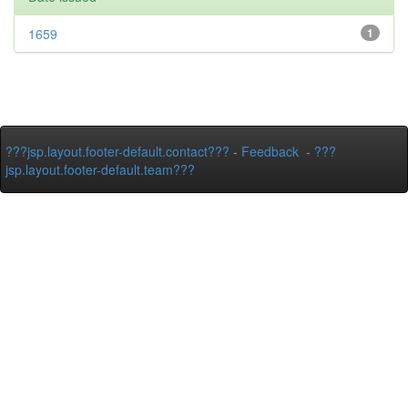
1659
1
???jsp.layout.footer-default.contact???
-
Feedback
-
???
jsp.layout.footer-default.team???