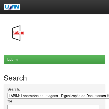
Skip
navigation
Labim
Search
Search:
for