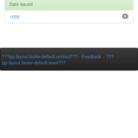
Date issued
1659
1
???jsp.layout.footer-default.contact???
-
Feedback
-
???
jsp.layout.footer-default.team???