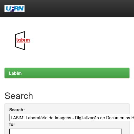
Skip
navigation
Labim
Search
Search:
for