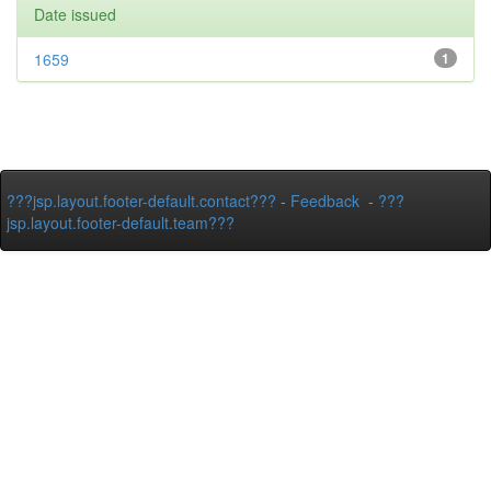
Date issued
1659
1
???jsp.layout.footer-default.contact???
-
Feedback
-
???
jsp.layout.footer-default.team???