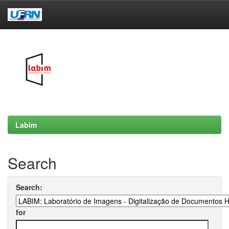
Skip
navigation
Labim
Search
Search:
for