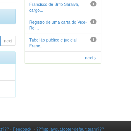
Francisco de Brito Saraiva,
1
cargo...
Registro de uma carta do Vice-
1
Rei...
Tabelião público e judicial
1
next
Franc...
next >
ct???
-
Feedback
-
???jsp.layout.footer-default.team???