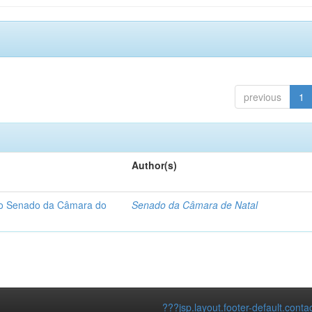
previous
1
Author(s)
 do Senado da Câmara do
Senado da Câmara de Natal
???jsp.layout.footer-default.conta