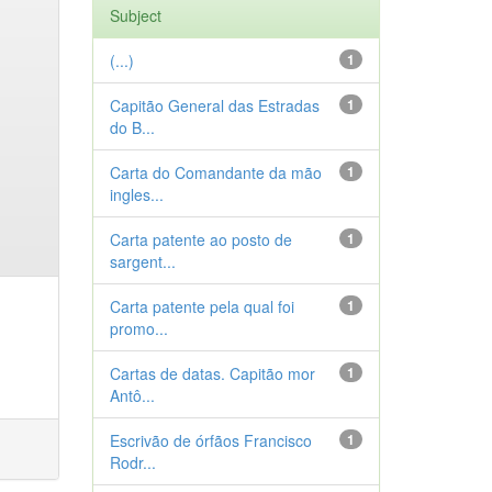
Subject
(...)
1
Capitão General das Estradas
1
do B...
Carta do Comandante da mão
1
ingles...
Carta patente ao posto de
1
sargent...
Carta patente pela qual foi
1
promo...
Cartas de datas. Capitão mor
1
Antô...
Escrivão de órfãos Francisco
1
Rodr...