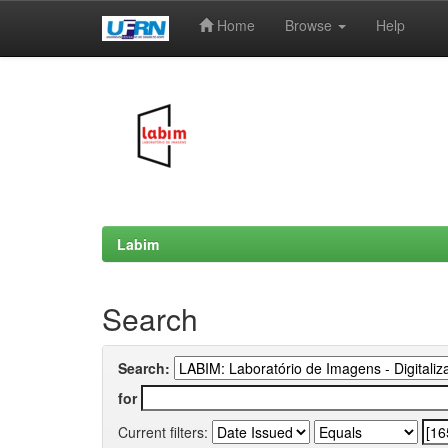
Home
Browse
Help
Skip
navigation
Labim
Search
Search:
for
Current filters: