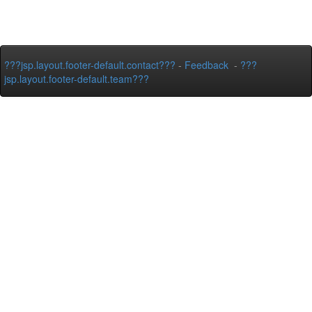
???jsp.layout.footer-default.contact???
-
Feedback
-
???
jsp.layout.footer-default.team???