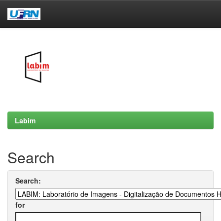
Skip
navigation
Labim
Search
Search:
for