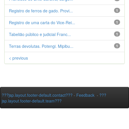
Registro de ferros de gado. Provi...
1
Registro de uma carta do Vice-Rei...
1
Tabelião público e judicial Franc...
1
Terras devolutas. Potengi. Mipibu...
1
< previous
???jsp.layout.footer-default.contact???
-
Feedback
-
???
jsp.layout.footer-default.team???