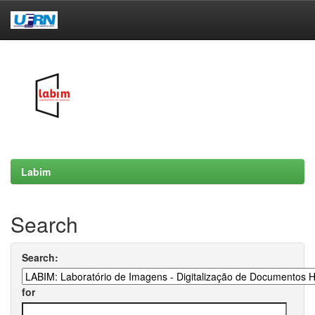
Skip
navigation
Labim
Search
Search:
for