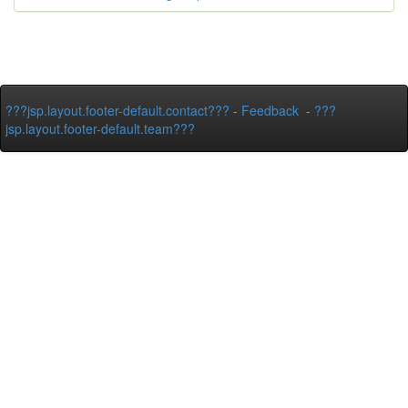
???jsp.layout.footer-default.contact???
-
Feedback
-
???
jsp.layout.footer-default.team???