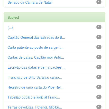
Senado da Câmara de Natal
1
Subject
(...)
1
Capitão General das Estradas do B...
1
Carta patente ao posto de sargent...
1
Cartas de datas. Capitão mor Antô...
1
Escrivão das datas e demarcações ...
1
Francisco de Brito Saraiva, cargo...
1
Registro de uma carta do Vice-Rei...
1
Tabelião público e judicial Franc...
1
Terras devolutas. Potengi. Mipibu...
1