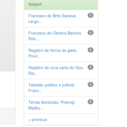
Subject
Francisco de Brito Saraiva,
1
cargo...
Francisco de Oliveira Banhos.
1
Rob...
Registro de ferros de gado.
1
Provi...
Registro de uma carta do Vice-
1
Rei...
Tabelião público e judicial
1
Franc...
Terras devolutas. Potengi.
1
Mipibu...
< previous