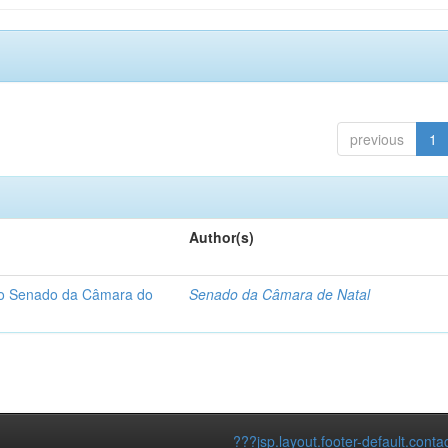
previous
1
Author(s)
 do Senado da Câmara do
Senado da Câmara de Natal
???jsp.layout.footer-default.conta