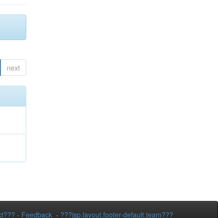
next
ct???
-
Feedback
-
???jsp.layout.footer-default.team???