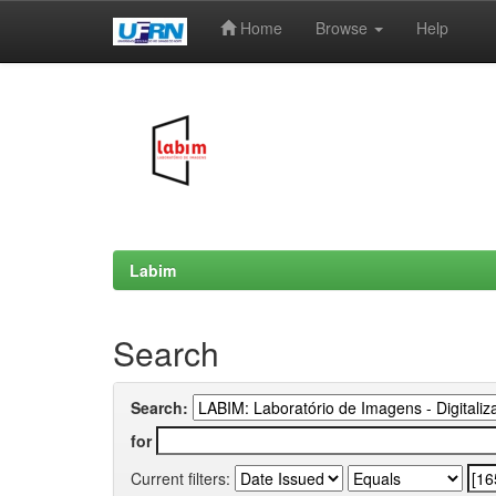
Home
Browse
Help
Skip
navigation
Labim
Search
Search:
for
Current filters: