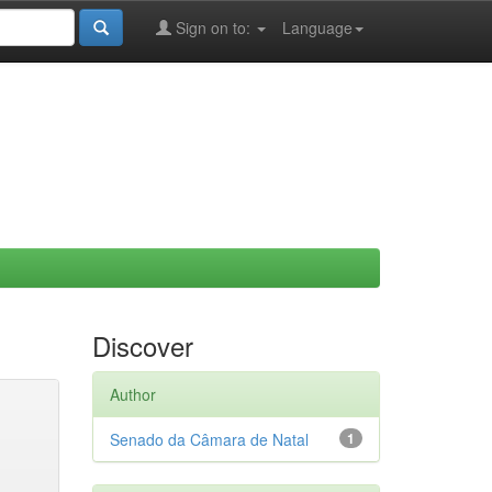
Sign on to:
Language
Discover
Author
Senado da Câmara de Natal
1