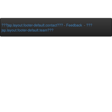
???jsp.layout.footer-default.contact???
-
Feedback
-
???
jsp.layout.footer-default.team???