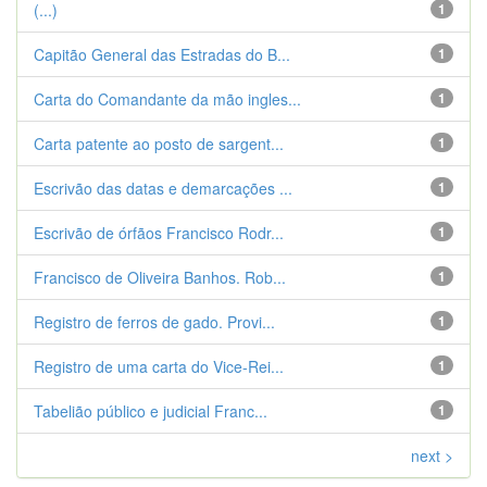
(...)
1
Capitão General das Estradas do B...
1
Carta do Comandante da mão ingles...
1
Carta patente ao posto de sargent...
1
Escrivão das datas e demarcações ...
1
Escrivão de órfãos Francisco Rodr...
1
Francisco de Oliveira Banhos. Rob...
1
Registro de ferros de gado. Provi...
1
Registro de uma carta do Vice-Rei...
1
Tabelião público e judicial Franc...
1
next >