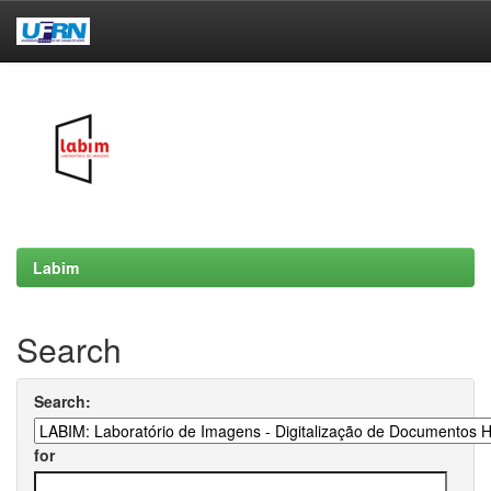
Skip
navigation
Labim
Search
Search:
for