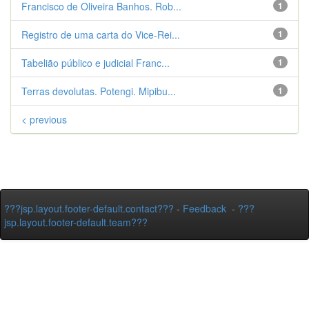
Francisco de Oliveira Banhos. Rob...
1
Registro de uma carta do Vice-Rei...
1
Tabelião público e judicial Franc...
1
Terras devolutas. Potengi. Mipibu...
1
< previous
???jsp.layout.footer-default.contact???
-
Feedback
-
???
jsp.layout.footer-default.team???