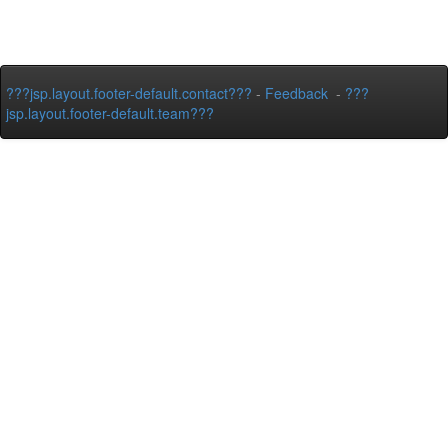
???jsp.layout.footer-default.contact???
-
Feedback
-
???
jsp.layout.footer-default.team???