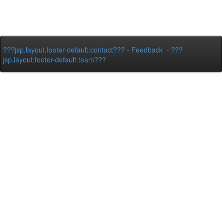
???jsp.layout.footer-default.contact???
-
Feedback
-
???
jsp.layout.footer-default.team???