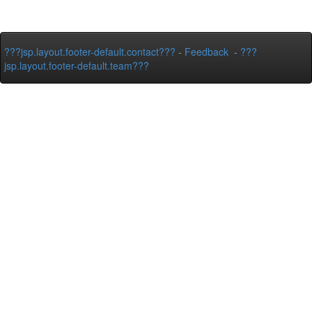
???jsp.layout.footer-default.contact???
-
Feedback
-
???
jsp.layout.footer-default.team???