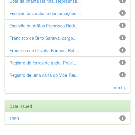
Dote da Infanta Rainha. Repreensã...
1
Escrivão das datas e demarcações ...
1
Escrivão de órfãos Francisco Rodr...
1
Francisco de Brito Saraiva, cargo...
1
Francisco de Oliveira Banhos. Rob...
1
Registro de ferros de gado. Provi...
1
Registro de uma carta do Vice-Rei...
1
next >
Date issued
1659
1