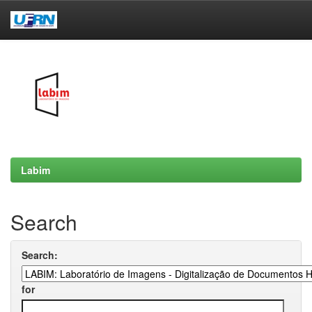
Skip
navigation
Labim
Search
Search:
for