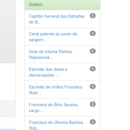
Subject
Capitão General das Estradas
1
do B...
Carta patente ao posto de
1
sargent...
Dote da Infanta Rainha.
1
Repreensã...
Escrivão das datas e
1
demarcações ...
Escrivão de órfãos Francisco
1
Rodr...
Francisco de Brito Saraiva,
1
cargo...
Francisco de Oliveira Banhos.
1
Rob...