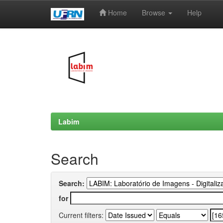
Home
Browse
Help
Skip
navigation
Labim
Search
Search:
for
Current filters: