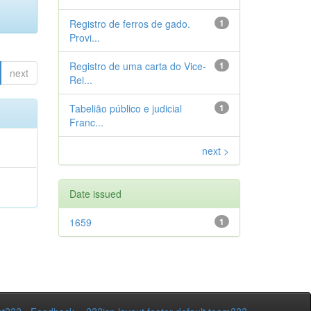
Registro de ferros de gado.
1
Provi...
Registro de uma carta do Vice-
1
next
Rei...
Tabelião público e judicial
1
Franc...
next >
Date issued
1659
1