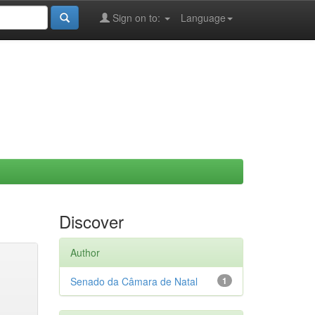
Sign on to:
Language
Discover
Author
Senado da Câmara de Natal
1