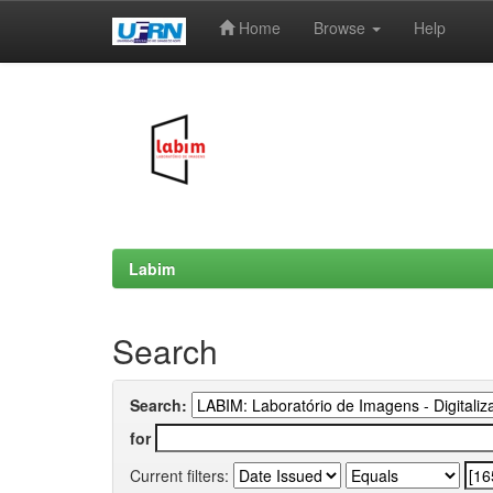
Home
Browse
Help
Skip
navigation
Labim
Search
Search:
for
Current filters: