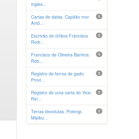
ingles...
Cartas de datas. Capitão mor
1
Antô...
Escrivão de órfãos Francisco
1
Rodr...
Francisco de Oliveira Banhos.
1
Rob...
Registro de ferros de gado.
1
Provi...
Registro de uma carta do Vice-
1
Rei...
Terras devolutas. Potengi.
1
Mipibu...