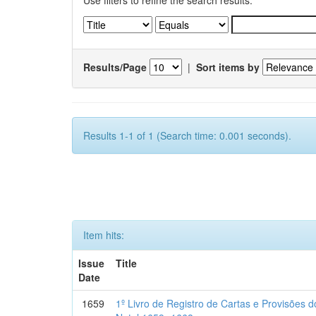
Use filters to refine the search results.
Results/Page
|
Sort items by
Results 1-1 of 1 (Search time: 0.001 seconds).
Item hits:
Issue
Title
Date
1659
1º Livro de Registro de Cartas e Provisões