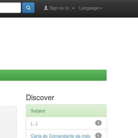
Sign on to:
Language
Discover
Subject
(...)
1
Carta do Comandante da mão
1