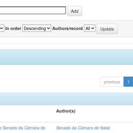
In order
Authors/record
previous
1
Author(s)
 do Senado da Câmara do
Senado da Câmara de Natal