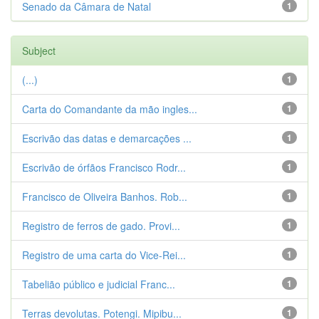
Senado da Câmara de Natal
1
Subject
(...)
1
Carta do Comandante da mão ingles...
1
Escrivão das datas e demarcações ...
1
Escrivão de órfãos Francisco Rodr...
1
Francisco de Oliveira Banhos. Rob...
1
Registro de ferros de gado. Provi...
1
Registro de uma carta do Vice-Rei...
1
Tabelião público e judicial Franc...
1
Terras devolutas. Potengi. Mipibu...
1