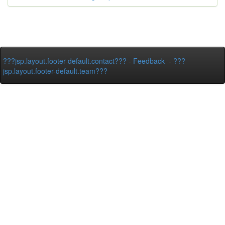
???jsp.layout.footer-default.contact???
-
Feedback
-
???
jsp.layout.footer-default.team???