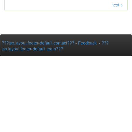
next >
???jsp.layout.footer-default.contact???
-
Feedback
-
???
jsp.layout.footer-default.team???