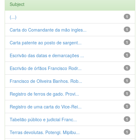
Subject
(...)
1
Carta do Comandante da mão ingles...
1
Carta patente ao posto de sargent...
1
Escrivão das datas e demarcações ...
1
Escrivão de órfãos Francisco Rodr...
1
Francisco de Oliveira Banhos. Rob...
1
Registro de ferros de gado. Provi...
1
Registro de uma carta do Vice-Rei...
1
Tabelião público e judicial Franc...
1
Terras devolutas. Potengi. Mipibu...
1